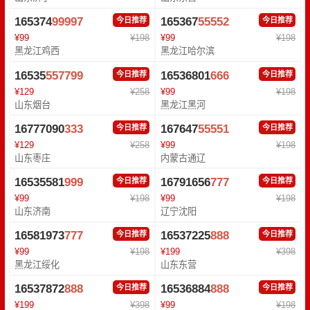
165374
99997
165367
55552
今日推荐
今日推荐
¥99
¥198
¥99
¥198
黑龙江鸡西
黑龙江哈尔滨
16535
557799
16536801
666
今日推荐
今日推荐
¥129
¥258
¥99
¥198
山东烟台
黑龙江黑河
16777090
333
167647
55551
今日推荐
今日推荐
¥129
¥258
¥99
¥198
山东枣庄
内蒙古通辽
16535581
999
16791656
777
今日推荐
今日推荐
¥99
¥198
¥99
¥198
山东济南
辽宁沈阳
16581973
777
16537225
888
今日推荐
今日推荐
¥99
¥198
¥199
¥398
黑龙江绥化
山东东营
16537872
888
16536884
888
今日推荐
今日推荐
¥199
¥398
¥99
¥198