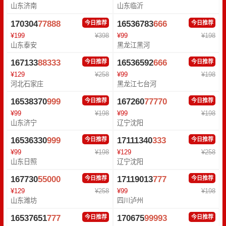
山东济南
山东临沂
170304
77888
16536783
666
今日推荐
今日推荐
¥199
¥398
¥99
¥198
山东泰安
黑龙江黑河
167133
88333
16536592
666
今日推荐
今日推荐
¥129
¥258
¥99
¥198
河北石家庄
黑龙江七台河
16538370
999
167260
77770
今日推荐
今日推荐
¥99
¥198
¥99
¥198
山东济宁
辽宁沈阳
16536330
999
17111340
333
今日推荐
今日推荐
¥99
¥198
¥129
¥258
山东日照
辽宁沈阳
167730
55000
17119013
777
今日推荐
今日推荐
¥129
¥258
¥99
¥198
山东潍坊
四川泸州
16537651
777
170675
99993
今日推荐
今日推荐